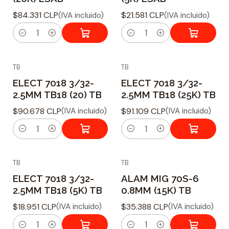
d
d
$84.331 CLP
$21.581 CLP
(IVA incluido)
(IVA incluido)
a
a
d
d
C
C
a
a
TB
TB
n
n
ELECT 7018 3/32-
ELECT 7018 3/32-
t
t
2.5MM TB18 (20) TB
2.5MM TB18 (25K) TB
i
i
$90.678 CLP
$91.109 CLP
(IVA incluido)
(IVA incluido)
d
d
a
a
C
C
d
d
a
a
TB
TB
n
n
ELECT 7018 3/32-
ALAM MIG 70S-6
t
t
2.5MM TB18 (5K) TB
0.8MM (15K) TB
i
i
$18.951 CLP
$35.388 CLP
(IVA incluido)
(IVA incluido)
d
d
a
a