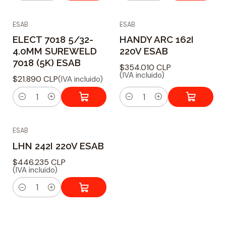
a
a
ESAB
ESAB
n
n
ELECT 7018 5/32-
HANDY ARC 162I
t
t
4.0MM SUREWELD
220V ESAB
i
i
7018 (5K) ESAB
$354.010 CLP
d
d
(IVA incluido)
$21.890 CLP
(IVA incluido)
a
a
d
d
C
C
a
a
ESAB
n
n
LHN 242I 220V ESAB
t
t
i
i
$446.235 CLP
(IVA incluido)
d
d
a
a
C
d
d
a
n