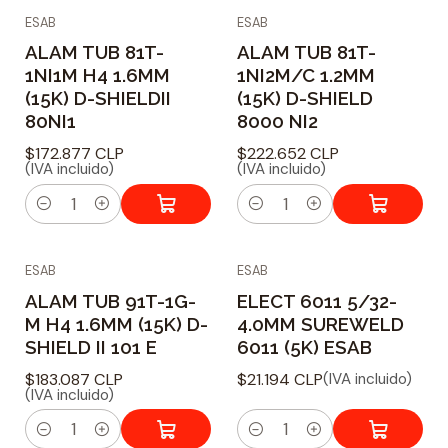
ESAB
ESAB
n
n
ALAM TUB 81T-
ALAM TUB 81T-
t
t
1NI1M H4 1.6MM
1NI2M/C 1.2MM
i
i
(15K) D-SHIELDII
(15K) D-SHIELD
d
d
80NI1
8000 NI2
a
a
$172.877 CLP
$222.652 CLP
d
d
(IVA incluido)
(IVA incluido)
C
C
a
a
ESAB
ESAB
n
n
ALAM TUB 91T-1G-
ELECT 6011 5/32-
t
t
M H4 1.6MM (15K) D-
4.0MM SUREWELD
i
i
SHIELD II 101 E
6011 (5K) ESAB
d
d
$183.087 CLP
$21.194 CLP
(IVA incluido)
a
a
(IVA incluido)
d
d
C
C