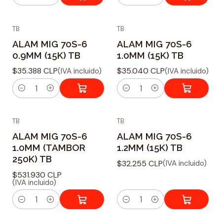
C
C
d
d
a
a
TB
TB
n
n
ALAM MIG 70S-6
ALAM MIG 70S-6
t
t
0.9MM (15K) TB
1.0MM (15K) TB
i
i
$35.388 CLP
$35.040 CLP
(IVA incluido)
(IVA incluido)
d
d
a
a
C
C
d
d
a
a
TB
TB
n
n
ALAM MIG 70S-6
ALAM MIG 70S-6
t
t
1.0MM (TAMBOR
1.2MM (15K) TB
i
i
250K) TB
$32.255 CLP
(IVA incluido)
d
d
$531.930 CLP
a
a
(IVA incluido)
d
d
C
C
a
a