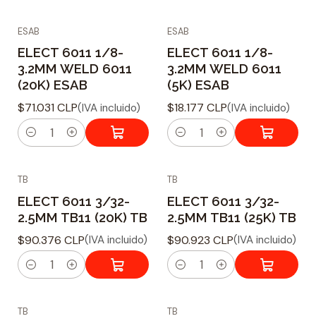
a
a
ESAB
ESAB
n
n
ELECT 6011 1/8-
ELECT 6011 1/8-
t
t
3.2MM WELD 6011
3.2MM WELD 6011
i
i
(20K) ESAB
(5K) ESAB
d
d
$71.031 CLP
$18.177 CLP
(IVA incluido)
(IVA incluido)
a
a
d
d
C
C
a
a
TB
TB
n
n
ELECT 6011 3/32-
ELECT 6011 3/32-
t
t
2.5MM TB11 (20K) TB
2.5MM TB11 (25K) TB
i
i
$90.376 CLP
$90.923 CLP
(IVA incluido)
(IVA incluido)
d
d
a
a
C
C
d
d
a
a
TB
TB
n
n