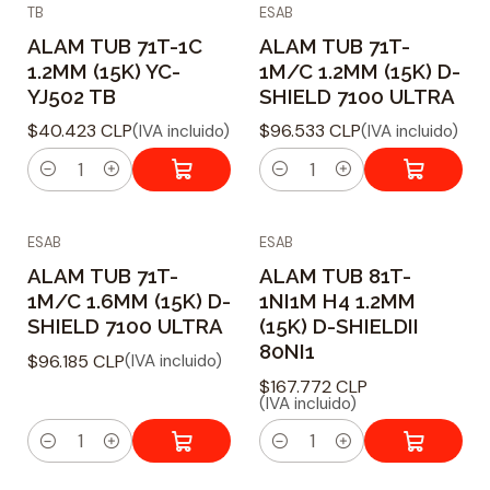
TB
ESAB
n
n
ALAM TUB 71T-1C
ALAM TUB 71T-
t
t
1.2MM (15K) YC-
1M/C 1.2MM (15K) D-
i
i
YJ502 TB
SHIELD 7100 ULTRA
d
d
$40.423 CLP
$96.533 CLP
(IVA incluido)
(IVA incluido)
a
a
d
d
C
C
a
a
ESAB
ESAB
n
n
ALAM TUB 71T-
ALAM TUB 81T-
t
t
1M/C 1.6MM (15K) D-
1NI1M H4 1.2MM
i
i
SHIELD 7100 ULTRA
(15K) D-SHIELDII
d
d
80NI1
$96.185 CLP
(IVA incluido)
a
a
$167.772 CLP
d
d
(IVA incluido)
C
C
a
a