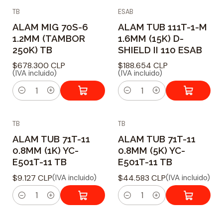
TB
ESAB
n
n
ALAM MIG 70S-6
ALAM TUB 111T-1-M
t
t
1.2MM (TAMBOR
1.6MM (15K) D-
i
i
250K) TB
SHIELD II 110 ESAB
d
d
$678.300 CLP
$188.654 CLP
a
a
(IVA incluido)
(IVA incluido)
d
d
C
C
a
a
TB
TB
n
n
ALAM TUB 71T-11
ALAM TUB 71T-11
t
t
0.8MM (1K) YC-
0.8MM (5K) YC-
i
i
E501T-11 TB
E501T-11 TB
d
d
$9.127 CLP
$44.583 CLP
(IVA incluido)
(IVA incluido)
a
a
d
d
C
C
a
a