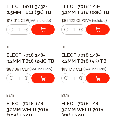
ELECT 6011 3/32-
ELECT 7018 1/8-
t
t
2.5MM TB11 (5K) TB
3.2MM TB18 (20K) TB
i
i
$18.912 CLP
$83.122 CLP
(IVA incluido)
(IVA incluido)
d
d
a
a
C
C
d
d
a
a
TB
TB
n
n
ELECT 7018 1/8-
ELECT 7018 1/8-
t
t
3.2MM TB18 (25K) TB
3.2MM TB18 (5K) TB
i
i
$87.391 CLP
$18.177 CLP
(IVA incluido)
(IVA incluido)
d
d
a
a
C
C
d
d
a
a
ESAB
ESAB
n
n
ELECT 7018 1/8-
ELECT 7018 1/8-
t
t
3.2MM WELD 7018
3.2MM WELD 7018
i
i
(20K) ESAB
(5K) ESAB