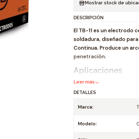
Mostrar stock de ubica
n
t
DESCRIPCIÓN
i
El TB-11 es un electrodo c
d
soldadura, diseñado para 
a
Continua. Produce un arco 
d
penetración.
Aplicaciones
Leer más
Soldadura de aceros de b
283, A-284 y A-285. Las a
DETALLES
de estructuras, tuberías,
Marca:
presión y tanques.
Conservación de
Modelo:
Mantener en un lugar sec