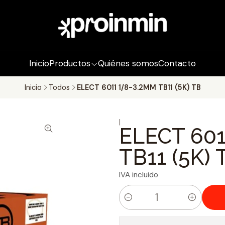
Inicio
Productos
Quiénes somos
Contacto
Inicio
Todos
ELECT 6011 1/8-3.2MM TB11 (5K) TB
|
ELECT 601
TB11 (5K) 
IVA incluido
C
a