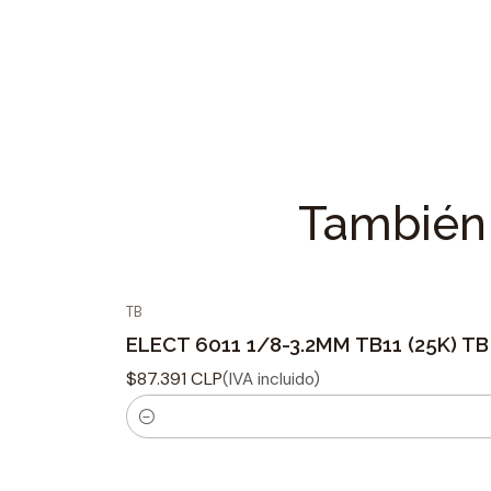
También 
TB
ELECT 6011 1/8-3.2MM TB11 (25K) TB
$87.391 CLP
(IVA incluido)
C
a