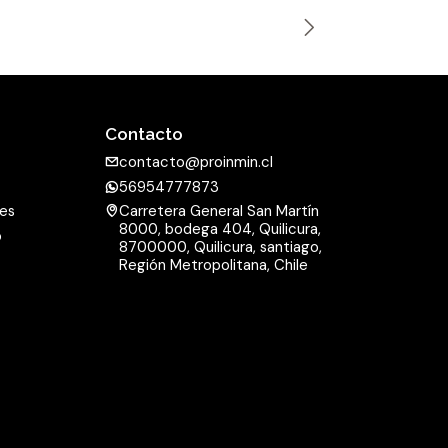
n
t
i
d
a
Contacto
d
contacto@proinmin.cl
56954777873
nes
Carretera General San Martín
8000, bodega 404, Quilicura,
o
8700000, Quilicura, santiago,
d
Región Metropolitana, Chile