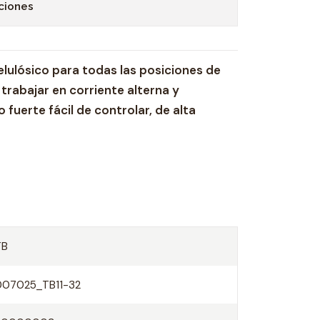
ciones
elulósico para todas las posiciones de
trabajar en corriente alterna y
fuerte fácil de controlar, de alta
ajo carbono tales como: ASTM A-36, A-
plicaciones típicas incluyen la soldadura
 construcción naval, recipientes a
TB
l producto
007025_TB11-32
o y evitar humedad.