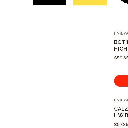
HARDW
BOTI
HIGH
$59.3
HARDW
CALZ
HW B
$57.8