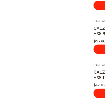
HARDW
CALZ
HW B
$57.8
HARDW
CALZ
HW T
$63.8