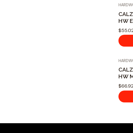
HARDW
CALZ
HW E
$55.0
HARDW
CALZ
HW 
$66.9