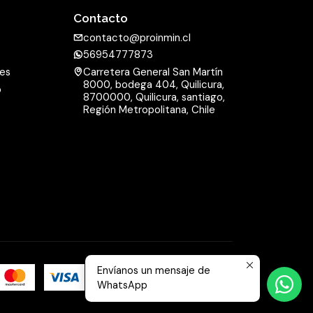
Contacto
contacto@proinmin.cl
56954777873
nes
Carretera General San Martín
8000, bodega 404, Quilicura,
o
8700000, Quilicura, santiago,
d
Región Metropolitana, Chile
Envíanos un mensaje de
WhatsApp