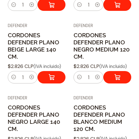
C
C
a
a
DEFENDER
DEFENDER
n
n
CORDONES
CORDONES
t
t
DEFENDER PLANO
DEFENDER PLANO
i
i
BEIGE LARGE 140
NEGRO MEDIUM 120
d
d
CM.
CM.
a
a
$2.826 CLP
$2.826 CLP
(IVA incluido)
(IVA incluido)
d
d
C
C
a
a
DEFENDER
DEFENDER
n
n
CORDONES
CORDONES
t
t
DEFENDER PLANO
DEFENDER PLANO
i
i
NEGRO LARGE 140
BLANCO MEDIUM
d
d
CM.
120 CM.
a
a
$2.826 CLP
$2.826 CLP
(IVA incluido)
(IVA incluido)