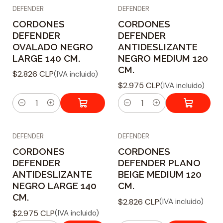
DEFENDER
DEFENDER
n
n
CORDONES
CORDONES
t
t
DEFENDER
DEFENDER
i
i
OVALADO NEGRO
ANTIDESLIZANTE
d
d
LARGE 140 CM.
NEGRO MEDIUM 120
a
a
CM.
$2.826 CLP
(IVA incluido)
d
d
$2.975 CLP
(IVA incluido)
C
C
a
a
DEFENDER
DEFENDER
n
n
CORDONES
CORDONES
t
t
DEFENDER
DEFENDER PLANO
i
i
ANTIDESLIZANTE
BEIGE MEDIUM 120
d
d
NEGRO LARGE 140
CM.
a
a
CM.
$2.826 CLP
(IVA incluido)
d
d
$2.975 CLP
(IVA incluido)