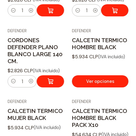
d
d
C
C
a
a
DEFENDER
DEFENDER
n
n
CORDONES
CALCETIN TERMICO
t
t
DEFENDER PLANO
HOMBRE BLACK
i
i
BLANCO LARGE 140
$5.934 CLP
(IVA incluido)
d
d
CM.
a
a
$2.826 CLP
(IVA incluido)
d
d
Ver opciones
C
a
DEFENDER
DEFENDER
n
CALCETIN TERMICO
CALCETIN TERMICO
t
MUJER BLACK
HOMBRE BLACK
i
PACK X10
$5.934 CLP
(IVA incluido)
d
$54.634 CLP
(IVA incluido)