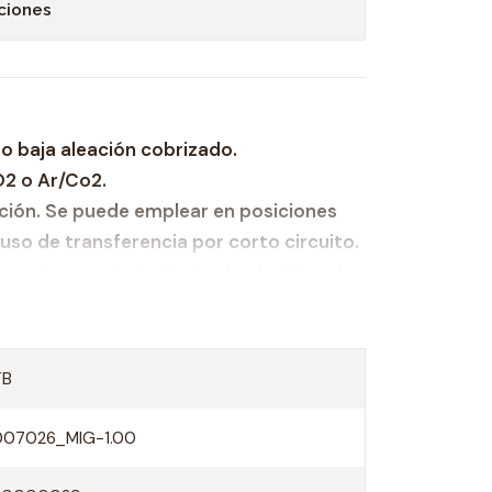
ciones
po baja aleación cobrizado.
2 o Ar/Co2.
ción. Se puede emplear en posiciones
uso de transferencia por corto circuito.
e sin escoria. Reduciendo al mínimo la
.
orosidad por gas y la inclusión de
TB
a velocidad de deposición sin afectar la
de soldadura.
007026_MIG-1.00
es propiedades mecánicas