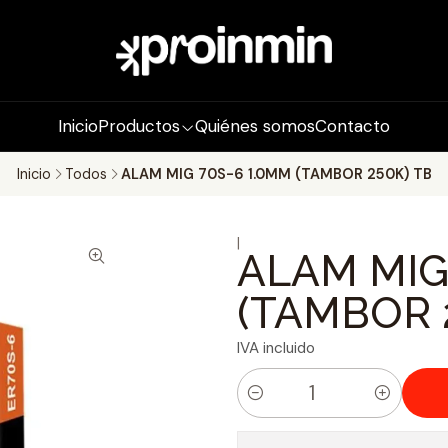
Inicio
Productos
Quiénes somos
Contacto
Inicio
Todos
ALAM MIG 70S-6 1.0MM (TAMBOR 250K) TB
|
ALAM MIG
(TAMBOR 
IVA incluido
C
a