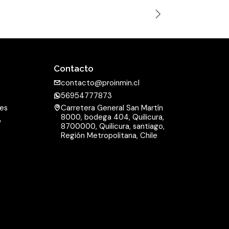
n
t
i
d
a
Contacto
d
contacto@proinmin.cl
56954777873
nes
Carretera General San Martín
8000, bodega 404, Quilicura,
o
8700000, Quilicura, santiago,
d
Región Metropolitana, Chile