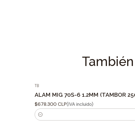
También 
TB
ALAM MIG 70S-6 1.2MM (TAMBOR 25
$678.300 CLP
(IVA incluido)
C
a