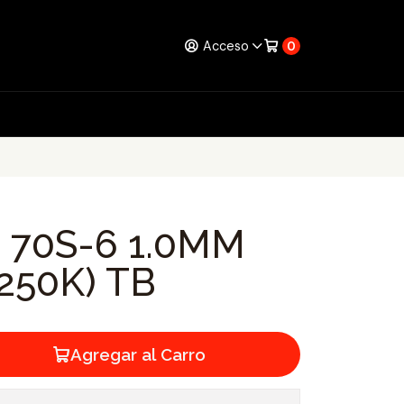
Acceso
0
 70S-6 1.0MM
250K) TB
Agregar al Carro