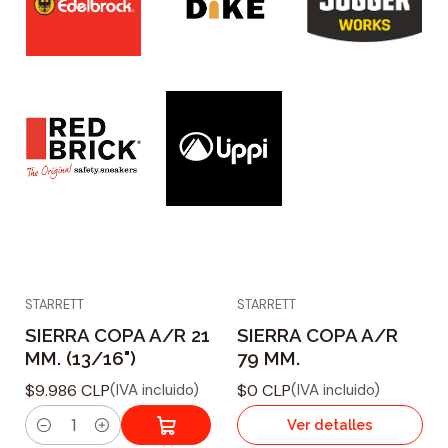
STARRETT
STARRETT
Agotado
SIERRA COPA A/R 21
SIERRA COPA A/R
MM. (13/16")
79 MM.
$9.986 CLP
$0 CLP
(IVA incluido)
(IVA incluido)
Ver detalles
C