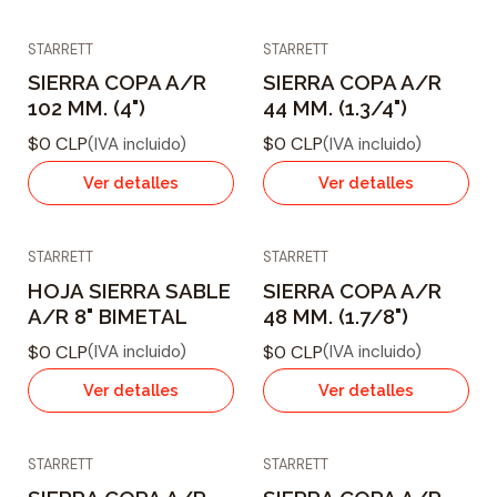
a
STARRETT
STARRETT
n
Agotado
Agotado
SIERRA COPA A/R
SIERRA COPA A/R
t
102 MM. (4")
44 MM. (1.3/4")
i
$0 CLP
$0 CLP
(IVA incluido)
(IVA incluido)
d
a
Ver detalles
Ver detalles
d
STARRETT
STARRETT
Agotado
Agotado
HOJA SIERRA SABLE
SIERRA COPA A/R
A/R 8" BIMETAL
48 MM. (1.7/8")
$0 CLP
$0 CLP
(IVA incluido)
(IVA incluido)
Ver detalles
Ver detalles
STARRETT
STARRETT
Agotado
Agotado