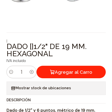
|
DADO []1/2" DE 19 MM.
HEXAGONAL
IVA incluido
Agregar al Carro
C
a
Mostrar stock de ubicaciones
n
t
DESCRIPCIÓN
i
Dado de 1/2" y 6 puntos, métrico de 19 mm.
d