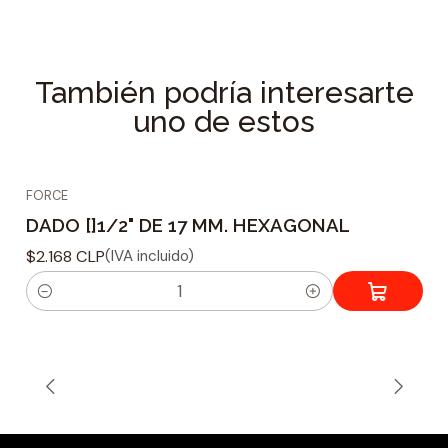
Especificaciones Técnicas
Tipo de dado : Hexagonal
Material fabricacion : Acero Reforzado Cr-V
También podría interesarte
Tamaño adaptador : 1/2
uno de estos
Tamaño de Acoplamiento : 19 mm
Peso :
FORCE
DADO []1/2" DE 17 MM. HEXAGONAL
$2.168 CLP
(IVA incluido)
C
a
n
t
i
d