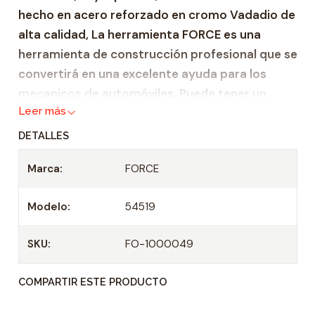
hecho en acero reforzado en cromo Vadadio de
a
alta calidad, La herramienta FORCE es una
d
herramienta de construcción profesional que se
convertirá en una excelente ayuda para los
mecanicos de automóviles. Puede tener un
Leer más
certificado de integridad, así como un
certificado internacional DIN EN ISO 9001:2000.
DETALLES
Zócalo de servicio pesado hecho de acero
Marca:
FORCE
reforzado Cr-V
Adecuado para todas las carracas de 1/2" y
Modelo:
54519
mangos en T
Casquillo: 1/2"
SKU:
FO-1000049
Longitud: 38 mm
COMPARTIR ESTE PRODUCTO
Tamaño: 19 mm