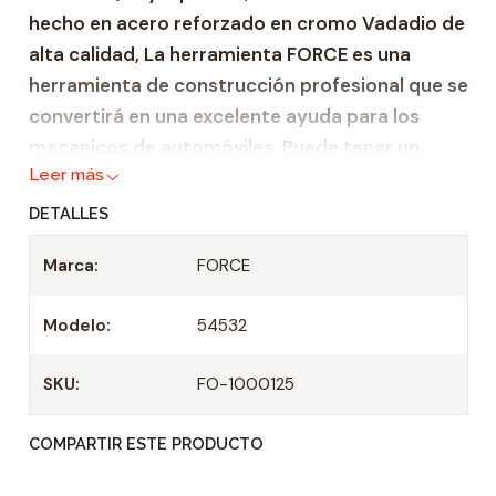
hecho en acero reforzado en cromo Vadadio de
a
alta calidad, La herramienta FORCE es una
d
herramienta de construcción profesional que se
convertirá en una excelente ayuda para los
mecanicos de automóviles. Puede tener un
Leer más
certificado de integridad, así como un
certificado internacional DIN EN ISO 9001:2000.
DETALLES
Zócalo de servicio pesado hecho de acero
Marca:
FORCE
reforzado Cr-V
Adecuado para todas las carracas de 1/2" y
Modelo:
54532
mangos en T
Casquillo: 1/2"
SKU:
FO-1000125
Longitud: 38 mm
COMPARTIR ESTE PRODUCTO
Tamaño: 32 mm