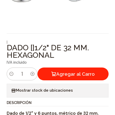
|
DADO []1/2" DE 32 MM.
HEXAGONAL
IVA incluido
Agregar al Carro
C
a
Mostrar stock de ubicaciones
n
t
DESCRIPCIÓN
i
Dado de 1/2" y 6 puntos, métrico de 32 mm.
d