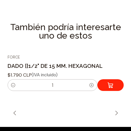
Especificaciones Técnicas
Tipo de dado : Hexagonal
Material fabricacion : Acero Reforzado Cr-V
También podría interesarte
Tamaño adaptador : 1/2
uno de estos
Tamaño de Acoplamiento : 32 mm
FORCE
DADO []1/2" DE 15 MM. HEXAGONAL
$1.790 CLP
(IVA incluido)
C
a
n
t
i
d