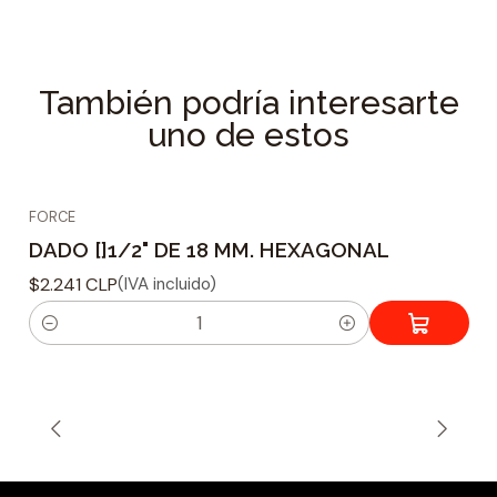
Especificaciones Técnicas
Tipo de dado : Hexagonal
Material fabricacion : Acero Reforzado Cr-V
También podría interesarte
Tamaño adaptador : 1/2
uno de estos
Tamaño de Acoplamiento : 15 mm
FORCE
DADO []1/2" DE 18 MM. HEXAGONAL
$2.241 CLP
(IVA incluido)
C
a
n
t
i
d