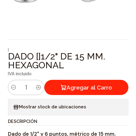
|
DADO []1/2" DE 15 MM.
HEXAGONAL
IVA incluido
Agregar al Carro
C
a
Mostrar stock de ubicaciones
n
t
DESCRIPCIÓN
i
Dado de 1/2" y 6 puntos, métrico de 15 mm.
d