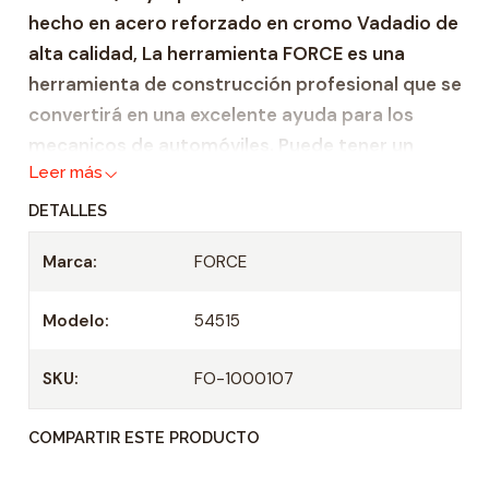
hecho en acero reforzado en cromo Vadadio de
a
alta calidad, La herramienta FORCE es una
d
herramienta de construcción profesional que se
convertirá en una excelente ayuda para los
mecanicos de automóviles. Puede tener un
Leer más
certificado de integridad, así como un
certificado internacional DIN EN ISO 9001:2000.
DETALLES
Zócalo de servicio pesado hecho de acero
Marca:
FORCE
reforzado Cr-V
Adecuado para todas las carracas de 1/2" y
Modelo:
54515
mangos en T
Casquillo: 1/2"
SKU:
FO-1000107
Longitud: 38 mm
COMPARTIR ESTE PRODUCTO
Tamaño: 15 mm