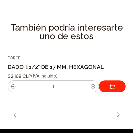
Especificaciones Técnicas
Tipo de dado : Hexagonal
Material fabricacion : Acero Reforzado Cr-V
También podría interesarte
Tamaño adaptador : 1/2
uno de estos
Tamaño de Acoplamiento : 36 mm
Peso :
FORCE
DADO []1/2" DE 17 MM. HEXAGONAL
$2.168 CLP
(IVA incluido)
C
a
n
t
i
d