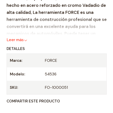
hecho en acero reforzado en cromo Vadadio de
a
alta calidad, La herramienta FORCE es una
d
herramienta de construcción profesional que se
convertirá en una excelente ayuda para los
mecanicos de automóviles. Puede tener un
Leer más
certificado de integridad, así como un
certificado internacional DIN EN ISO 9001:2000.
DETALLES
Zócalo de servicio pesado hecho de acero
Marca:
FORCE
reforzado Cr-V
Adecuado para todas las carracas de 1/2" y
Modelo:
54536
mangos en T
Casquillo: 1/2"
SKU:
FO-1000051
Longitud: 38 mm
COMPARTIR ESTE PRODUCTO
Tamaño: 36 mm