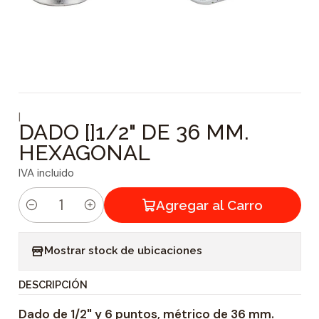
|
DADO []1/2" DE 36 MM.
HEXAGONAL
IVA incluido
Agregar al Carro
C
a
Mostrar stock de ubicaciones
n
t
DESCRIPCIÓN
i
Dado de 1/2" y 6 puntos, métrico de 36 mm.
d