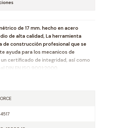
ciones
 métrico de 17 mm. hecho en acero
io de alta calidad, La herramienta
 de construcción profesional que se
nte ayuda para los mecanicos de
un certificado de integridad, así como
nal DIN EN ISO 9001:2000.
esado hecho de acero reforzado Cr-V
las carracas de 1/2" y mangos en T
FORCE
54517
 Técnicas