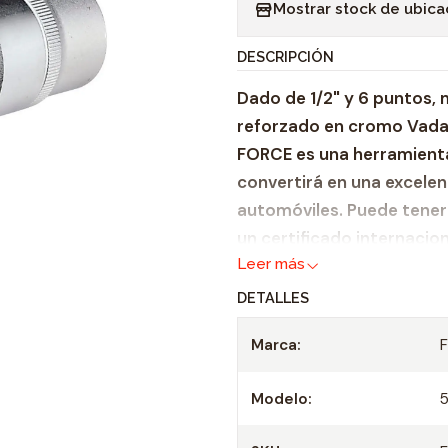
Mostrar stock de ubica
n
t
DESCRIPCIÓN
i
Dado de 1/2" y 6 puntos,
d
reforzado en cromo Vadad
a
FORCE es una herramienta
d
convertirá en una excele
automóviles. Puede tener 
un certificado internacio
Leer más
Zócalo de servicio p
DETALLES
Adecuado para todas 
Casquillo: 1/2"
Marca:
Longitud: 38 mm
Tamaño: 17 mm
Modelo:
Especificaciones