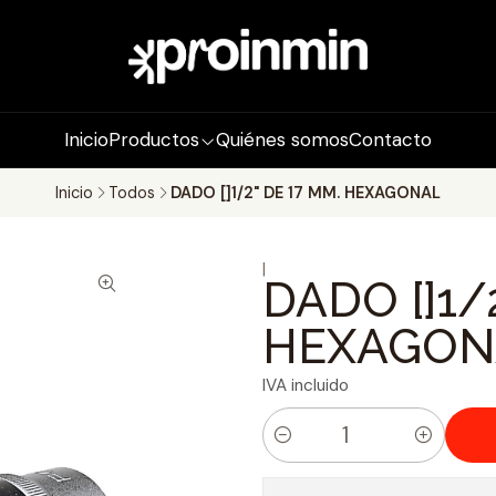
Inicio
Productos
Quiénes somos
Contacto
Inicio
Todos
DADO []1/2" DE 17 MM. HEXAGONAL
|
DADO []1/
HEXAGON
IVA incluido
C
a