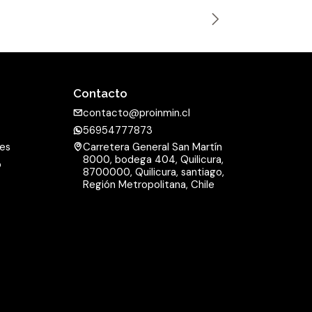
n
t
i
d
a
Contacto
d
contacto@proinmin.cl
56954777873
nes
Carretera General San Martín
8000, bodega 404, Quilicura,
o
8700000, Quilicura, santiago,
d
Región Metropolitana, Chile