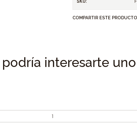
SKU:
Tipo de dado : Hexag
COMPARTIR ESTE PRODUCT
Material fabricacion 
Tamaño adaptador : 1
Tamaño de Acoplamie
Peso :
podría interesarte uno