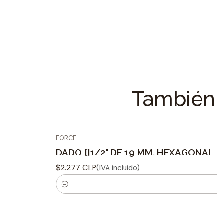
También 
FORCE
DADO []1/2" DE 19 MM. HEXAGONAL
$2.277 CLP
(IVA incluido)
C
a