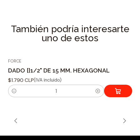
Especificaciones Técnicas
Tipo de dado : Hexagonal
Material fabricacion : Acero Reforzado Cr-V
También podría interesarte
Tamaño adaptador : 1/2
uno de estos
Tamaño de Acoplamiento : 16 mm
FORCE
DADO []1/2" DE 15 MM. HEXAGONAL
$1.790 CLP
(IVA incluido)
C
a
n
t
i
d