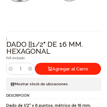
|
DADO []1/2" DE 16 MM.
HEXAGONAL
IVA incluido
Agregar al Carro
C
a
Mostrar stock de ubicaciones
n
t
DESCRIPCIÓN
i
Dado de 1/2" y 6 puntos, métrico de 16 mm.
d