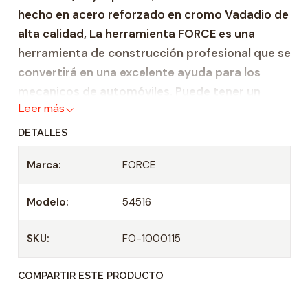
hecho en acero reforzado en cromo Vadadio de
a
alta calidad, La herramienta FORCE es una
d
herramienta de construcción profesional que se
convertirá en una excelente ayuda para los
mecanicos de automóviles. Puede tener un
Leer más
certificado de integridad, así como un
certificado internacional DIN EN ISO 9001:2000.
DETALLES
Zócalo de servicio pesado hecho de acero
Marca:
FORCE
reforzado Cr-V
Adecuado para todas las carracas de 1/2" y
Modelo:
54516
mangos en T
Casquillo: 1/2"
SKU:
FO-1000115
Longitud: 38 mm
COMPARTIR ESTE PRODUCTO
Tamaño: 16 mm