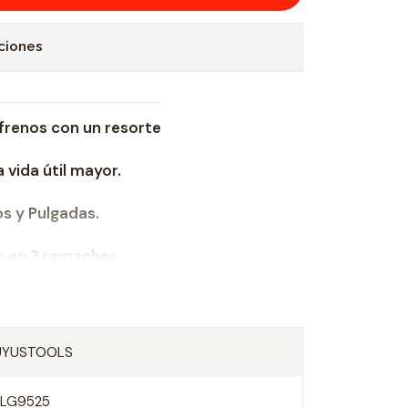
ciones
frenos con un resorte
 vida útil mayor.
s y Pulgadas.
o en 3 remaches.
UYUSTOOLS
FLG9525