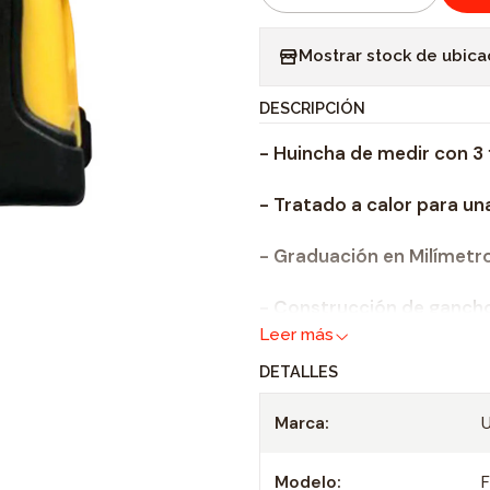
C
a
Mostrar stock de ubica
n
t
DESCRIPCIÓN
i
- Huincha de medir con 3 
d
a
- Tratado a calor para una
d
- Graduación en Milímetro
- Construcción de ganch
Leer más
DETALLES
Marca:
Modelo: