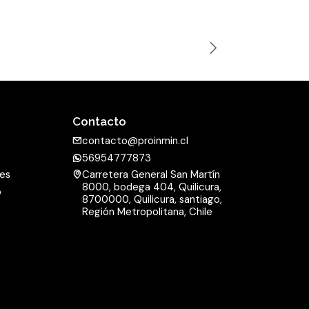
a
n
t
i
d
a
Contacto
d
contacto@proinmin.cl
56954777873
nes
Carretera General San Martín
8000, bodega 404, Quilicura,
o
8700000, Quilicura, santiago,
d
Región Metropolitana, Chile