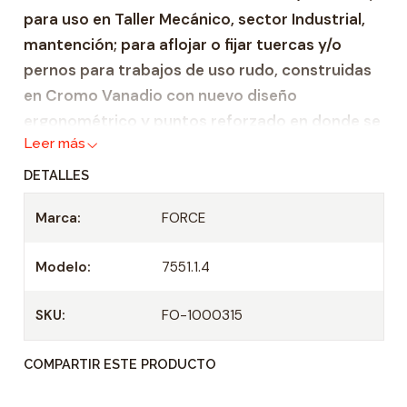
para uso en Taller Mecánico, sector Industrial,
a
mantención; para aflojar o fijar tuercas y/o
d
pernos para trabajos de uso rudo, construidas
en Cromo Vanadio con nuevo diseño
ergonométrico y puntos reforzado en donde se
Leer más
ejerce mayor fuerza.
DETALLES
Características:
Marca:
FORCE
Llave combinada Métrica en rango de 1.1/2" –
9/16"
Modelo:
7551.1.4
Material de construcción de cromo-
vanadio.
SKU:
FO-1000315
Medidas iguales en ambos lados.
Largo: 366 mm
COMPARTIR ESTE PRODUCTO
Peso: 594 grs.