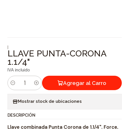
|
LLAVE PUNTA-CORONA
1.1/4"
IVA incluido
Agregar al Carro
C
a
Mostrar stock de ubicaciones
n
t
DESCRIPCIÓN
i
Llave combinada Punta Corona de 1.1/4". Force,
d