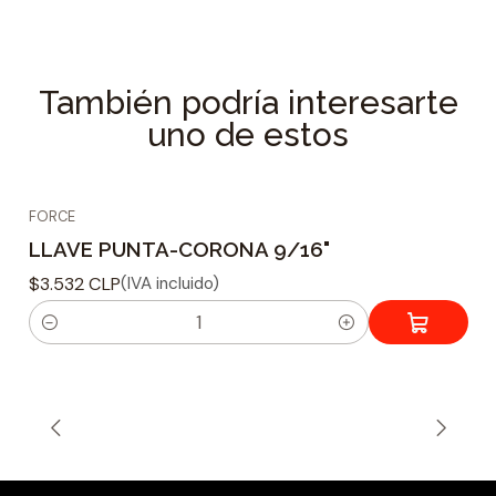
Excelente calidad y durabilidad
Marca Force
Medida : Pulgada
También podría interesarte
Procedencia : Taiwán
uno de estos
Especificaciones Técnicas
Tipo de cabeza : Punta-Corona
FORCE
Tamaño : 1.1/4
LLAVE PUNTA-CORONA 9/16"
Dimensiones del producto : 366 mm.
Material : Cromo Vanadio mate
$3.532 CLP
(IVA incluido)
Peso : 594 grs.
C
a
n
t
i
d