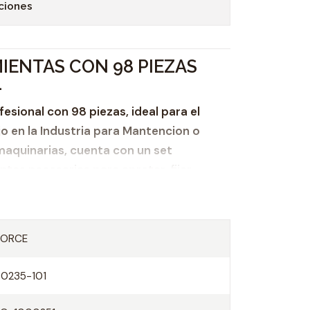
ciones
IENTAS CON 98 PIEZAS
1
esional con 98 piezas, ideal para el
jo en la Industria para Mantencion o
maquinarias, cuenta con un set
tas necesarias para apretar, fijar,
necesarias para el trabajo en cualquier
FORCE
 Herramientas
50235-101