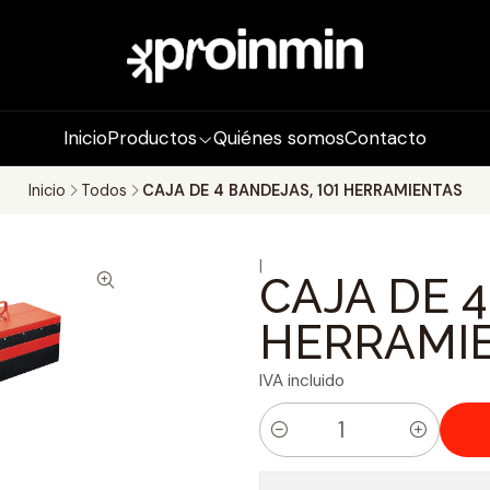
Inicio
Productos
Quiénes somos
Contacto
Inicio
Todos
CAJA DE 4 BANDEJAS, 101 HERRAMIENTAS
|
CAJA DE 4
HERRAMI
IVA incluido
C
a