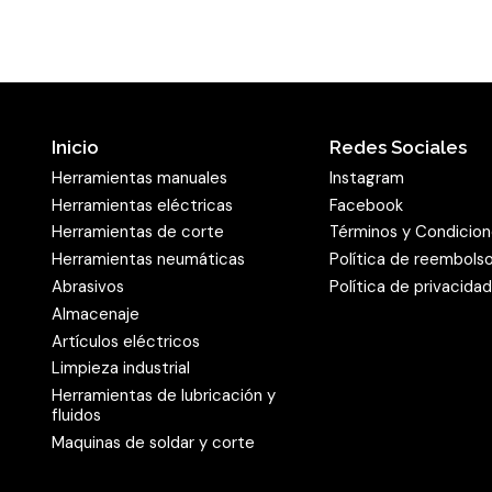
Chicharra de 1
Barrote corred
Destornillado
11 Puntas de 1/
planas de 5.5
Inicio
Redes Sociales
13 Dados de 1/2?
Herramientas manuales
Instagram
18, 19, 21, 22
Herramientas eléctricas
Facebook
Chicharra de 
Herramientas de corte
Términos y Condicio
Articulación C
Herramientas neumáticas
Política de reembols
2 Extensiones
Abrasivos
Política de privacida
1 Barrote Cor
Almacenaje
Artículos eléctricos
Bandeja # 3
Limpieza industrial
Herramientas de lubricación y
5 Destornillado
fluidos
Maquinas de soldar y corte
PH2x 25 y PH2
6 Destornillado