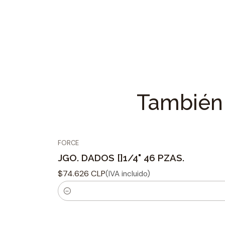
También 
FORCE
JGO. DADOS []1/4" 46 PZAS.
$74.626 CLP
(IVA incluido)
C
a