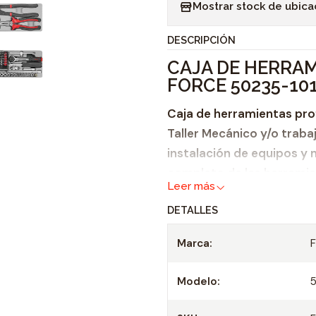
Mostrar stock de ubica
n
t
DESCRIPCIÓN
i
CAJA DE HERRAM
d
FORCE 50235-10
a
d
Caja de herramientas prof
Taller Mecánico y/o traba
instalación de equipos y 
completo de las herramien
Leer más
medir, golpear y ajustar; 
DETALLES
taller profesional.
Características:
Marca:
Caja abatible con 88
Modelo:
Material Caja: Metal
Modelo 50235-101