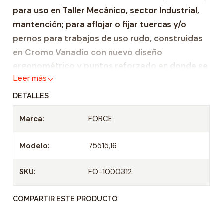
para uso en Taller Mecánico, sector Industrial,
a
mantención; para aflojar o fijar tuercas y/o
d
pernos para trabajos de uso rudo, construidas
en Cromo Vanadio con nuevo diseño
ergonométrico y puntos reforzado en donde se
Leer más
ejerce mayor fuerza.
DETALLES
Características:
Marca:
FORCE
Llave combinada Métrica en rango de 1.1/2" –
9/16"
Modelo:
75515,16
Material de construcción de cromo-
vanadio.
SKU:
FO-1000312
Medidas iguales en ambos lados.
Largo: 286 mm
COMPARTIR ESTE PRODUCTO
Peso: 316 grs.