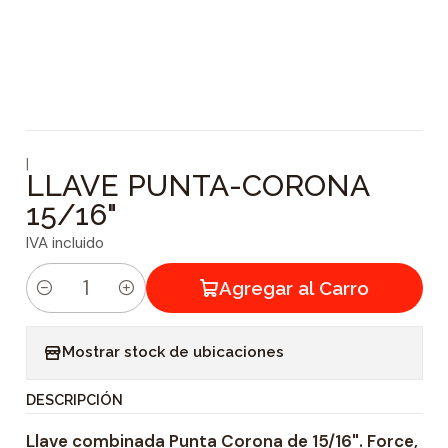
|
LLAVE PUNTA-CORONA
15/16"
IVA incluido
Agregar al Carro
C
a
Mostrar stock de ubicaciones
n
t
DESCRIPCIÓN
i
Llave combinada Punta Corona de 15/16". Force,
d