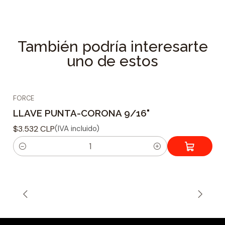
Excelente calidad y durabilidad
Marca Force
Medida : Pulgada
También podría interesarte
Procedencia : Taiwán
uno de estos
Especificaciones Técnicas
Tipo de cabeza : Punta-Corona
FORCE
Tamaño : 15/16
LLAVE PUNTA-CORONA 9/16"
Dimensiones del producto : 286 mm.
Material : Cromo Vanadio mate
$3.532 CLP
(IVA incluido)
Peso : 316 grs.
C
a
n
t
i
d