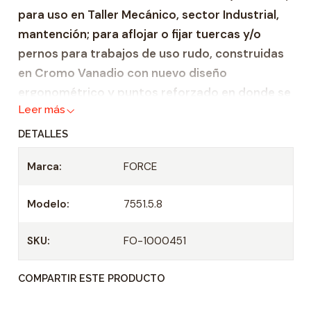
para uso en Taller Mecánico, sector Industrial,
a
mantención; para aflojar o fijar tuercas y/o
d
pernos para trabajos de uso rudo, construidas
en Cromo Vanadio con nuevo diseño
ergonométrico y puntos reforzado en donde se
Leer más
ejerce mayor fuerza.
DETALLES
Características:
Marca:
FORCE
Llave combinada Métrica en rango de 1.1/2" –
9/16"
Modelo:
7551.5.8
Material de construcción de cromo-
vanadio.
SKU:
FO-1000451
Medidas iguales en ambos lados.
Largo: 460 mm
COMPARTIR ESTE PRODUCTO
Peso: 1244 grs.