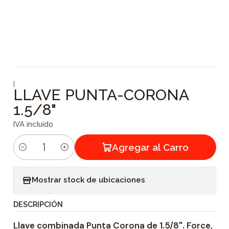
|
LLAVE PUNTA-CORONA
1.5/8"
IVA incluido
Agregar al Carro
C
a
Mostrar stock de ubicaciones
n
t
DESCRIPCIÓN
i
Llave combinada Punta Corona de 1.5/8". Force,
d