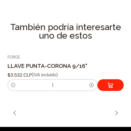
Excelente calidad y durabilidad
Marca Force
Medida : Pulgada
También podría interesarte
Procedencia : Taiwán
uno de estos
Especificaciones Técnicas
Tipo de cabeza : Punta-Corona
FORCE
Tamaño : 1.5/8
LLAVE PUNTA-CORONA 9/16"
Dimensiones del producto : 460 mm.
Material : Cromo Vanadio mate
$3.532 CLP
(IVA incluido)
Peso : 1244 grs.
C
a
n
t
i
d