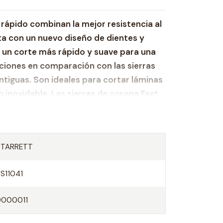
 rápido combinan la mejor resistencia al
ta con un nuevo diseño de dientes y
 un corte más rápido y suave para una
ciones en comparación con las sierras
tiguas. Son ideales para cortar láminas
 inoxidable. Las sierras de corona Fast
 con espesores de pared de hasta 3
imiento de corte para los más diversos
STARRETT
nte para mayor resistencia al calor,
 útil del producto.
KS11041
pa fina y acero inoxidable y tubos con
e hasta 3 mm (1/8").
9000011
 5,5 DPP (dientes por pulgada)