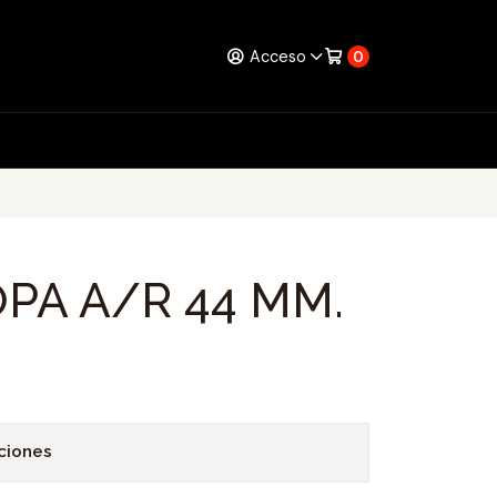
Acceso
0
OPA A/R 44 MM.
ciones