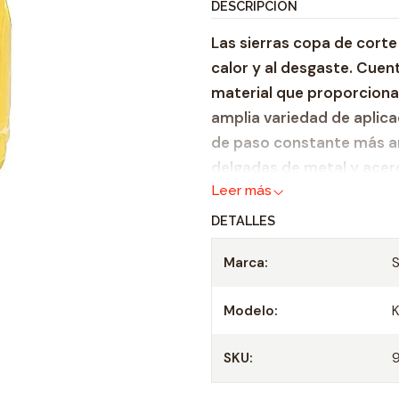
DESCRIPCIÓN
Las sierras copa de corte
calor y al desgaste. Cuen
material que proporciona
amplia variedad de aplica
de paso constante más an
delgadas de metal y acero
Leer más
Cut también cortan tubos
mm (1/8"). Excelente rend
DETALLES
materiales.
Marca:
Nuevo material del die
desgaste y mayor vida
Modelo:
Ideal para cortar cha
espesores de pared d
SKU:
Los nuevos dientes de