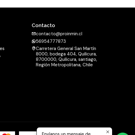
Contacto
contacto@proinmin.cl
56954777873
nes
Carretera General San Martín
8000, bodega 404, Quilicura,
o
8700000, Quilicura, santiago,
d
Región Metropolitana, Chile
Envíanos un mensaje de