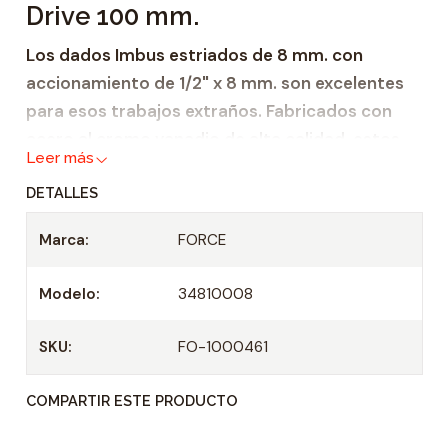
Drive 100 mm.
a
d
Los dados Imbus estriados de 8 mm. con
accionamiento de 1/2" x 8 mm. son excelentes
para esos trabajos extraños. Fabricados con
acero al cromo vanadio de alta calidad, estos
Leer más
dados son altamente resistentes a la corrosión
DETALLES
y están garantizados para durar.
Marca:
FORCE
Especificaciones
Tamaño: 8 mm.
Modelo:
34810008
Longitud: 100 mm.
Unidad: 1/2"
SKU:
FO-1000461
Hecho de acero al cromo vanadio
Resistente a la corrosión
COMPARTIR ESTE PRODUCTO
Especificaciones Técnicas