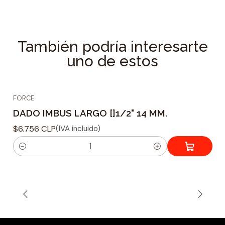
Longitud : 100 mm.
Material : Acero Cromo Vanadio
También podría interesarte
Forma de punta : Imbus
uno de estos
Tamaño de ajuste : 1/2
Tipo montaje : Cuadrado
Peso : 88 grs.
FORCE
DADO IMBUS LARGO []1/2" 14 MM.
$6.756 CLP
(IVA incluido)
C
a
n
t
i
d