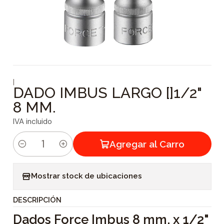
|
DADO IMBUS LARGO []1/2"
8 MM.
IVA incluido
Agregar al Carro
C
a
Mostrar stock de ubicaciones
n
t
DESCRIPCIÓN
i
Dados Force Imbus 8 mm. x 1/2"
d