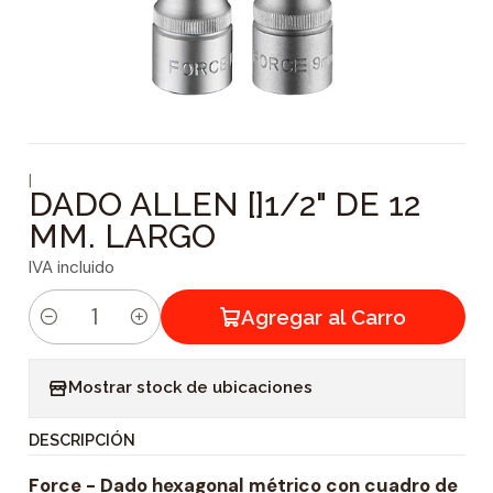
|
DADO ALLEN []1/2" DE 12
MM. LARGO
IVA incluido
Agregar al Carro
C
a
Mostrar stock de ubicaciones
n
t
DESCRIPCIÓN
i
Force - Dado hexagonal métrico con cuadro de
d