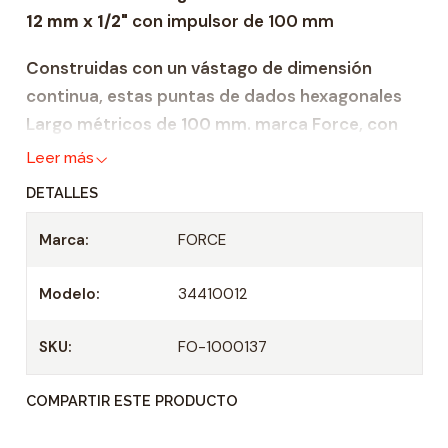
12 mm x 1/2"
con impulsor de 100 mm
a
d
Construidas con un vástago de dimensión
continua, estas puntas de dados hexagonales
Largo métricos de 100 mm. marca Force, con
cuadro de 1/2" son ideales para cualquier
Leer más
aplicación en la que se requiera una broca
DETALLES
específica y necesite aplicar más fuerza de la
que puede aplicar con una llave hexagonal
Marca:
FORCE
estándar. Están hechos de acero al cromo
vanadio que brinda resistencia contra la
Modelo:
34410012
corrosión y aumenta la resistencia y la
durabilidad. Estos dados tienen una garantía
SKU:
FO-1000137
completa de por vida de Force.
COMPARTIR ESTE PRODUCTO
Tamaño: 12 mm