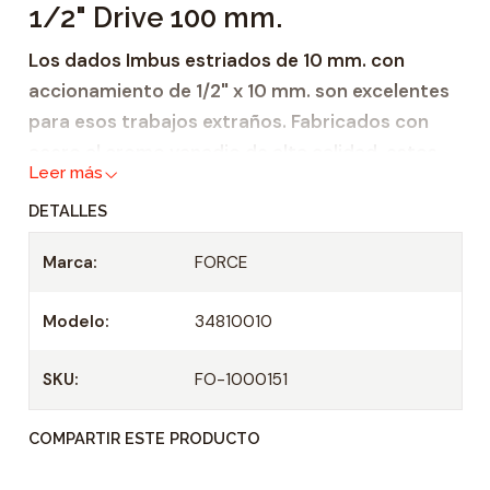
1/2" Drive 100 mm.
a
d
Los dados Imbus estriados de 10 mm. con
accionamiento de 1/2" x 10 mm. son excelentes
para esos trabajos extraños. Fabricados con
acero al cromo vanadio de alta calidad, estos
Leer más
dados son altamente resistentes a la corrosión
DETALLES
y están garantizados para durar.
Marca:
FORCE
Especificaciones
Tamaño: 10 mm.
Modelo:
34810010
Longitud: 100 mm.
Unidad: 1/2"
SKU:
FO-1000151
Hecho de acero al cromo vanadio
Resistente a la corrosión
COMPARTIR ESTE PRODUCTO
Especificaciones Técnicas