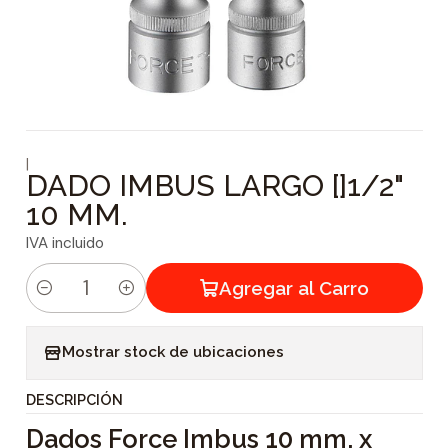
|
DADO IMBUS LARGO []1/2"
10 MM.
IVA incluido
Agregar al Carro
C
a
Mostrar stock de ubicaciones
n
t
DESCRIPCIÓN
i
Dados Force Imbus 10 mm. x
d