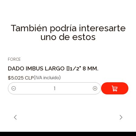
Longitud : 100 mm.
Material : Acero Cromo Vanadio
También podría interesarte
Forma de punta : Imbus
uno de estos
Tamaño de ajuste : 1/2
Tipo montaje : Cuadrado
Peso : 80 grs.
FORCE
DADO IMBUS LARGO []1/2" 8 MM.
$5.025 CLP
(IVA incluido)
C
a
n
t
i
d