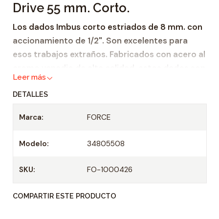
Drive 55 mm. Corto.
a
d
Los dados Imbus corto estriados de 8 mm. con
accionamiento de 1/2". Son excelentes para
esos trabajos extraños. Fabricados con acero al
cromo vanadio de alta calidad, estos dados son
Leer más
altamente resistentes a la corrosión y están
DETALLES
garantizados para durar.
Marca:
FORCE
Especificaciones
Tamaño: 8 mm.
Modelo:
34805508
Longitud: 55 mm.
Unidad: 1/2"
SKU:
FO-1000426
Hecho de acero al cromo vanadio
Resistente a la corrosión
COMPARTIR ESTE PRODUCTO
Especificaciones Técnicas