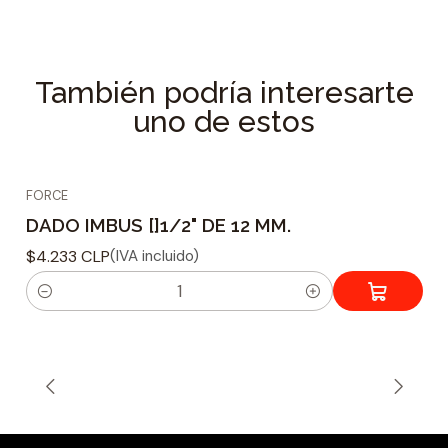
Longitud : 55 mm.
Material : Acero Cromo Vanadio
También podría interesarte
Forma de punta : Imbus
uno de estos
Tamaño de ajuste : 1/2
Tipo montaje : Cuadrado
Peso : 67 grs.
FORCE
DADO IMBUS []1/2" DE 12 MM.
$4.233 CLP
(IVA incluido)
C
a
n
t
i
d