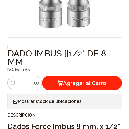
|
DADO IMBUS []1/2" DE 8
MM.
IVA incluido
Agregar al Carro
C
a
Mostrar stock de ubicaciones
n
t
DESCRIPCIÓN
i
Dados Force Imbus 8 mm. x 1/2"
d