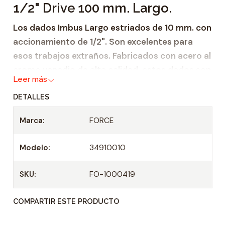
1/2" Drive 100 mm. Largo.
a
d
Los dados Imbus Largo estriados de 10 mm. con
accionamiento de 1/2". Son excelentes para
esos trabajos extraños. Fabricados con acero al
cromo vanadio de alta calidad, estos dados son
Leer más
altamente resistentes a la corrosión y están
DETALLES
garantizados para durar.
Marca:
FORCE
Especificaciones
Tamaño: 10 mm.
Modelo:
34910010
Longitud: 100 mm.
Unidad: 1/2"
SKU:
FO-1000419
Hecho de acero al cromo vanadio
Resistente a la corrosión
COMPARTIR ESTE PRODUCTO
Especificaciones Técnicas