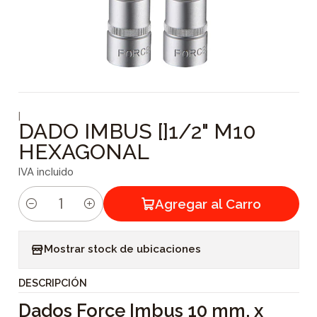
|
DADO IMBUS []1/2" M10
HEXAGONAL
IVA incluido
Agregar al Carro
C
a
Mostrar stock de ubicaciones
n
t
DESCRIPCIÓN
i
Dados Force Imbus 10 mm. x
d