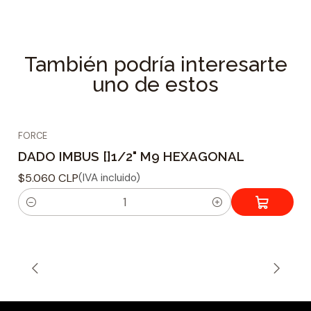
Longitud : 100 mm.
Material : Acero Cromo Vanadio
También podría interesarte
Forma de punta : Imbus
uno de estos
Tamaño de ajuste : 1/2
Tipo montaje : Cuadrado
Peso : 110 grs.
FORCE
DADO IMBUS []1/2" M9 HEXAGONAL
$5.060 CLP
(IVA incluido)
C
a
n
t
i
d