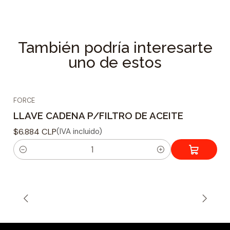
Especificaciones Técnicas
Tipo : Llave ajustable
Uso : Sacar filtros de Aceite
También podría interesarte
Material : Acero cromo satinado
uno de estos
Medida del filtro : 110 mm
FORCE
LLAVE CADENA P/FILTRO DE ACEITE
$6.884 CLP
(IVA incluido)
C
a
n
t
i
d