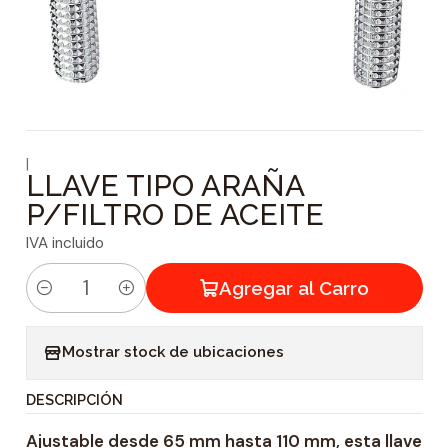
|
LLAVE TIPO ARAÑA
P/FILTRO DE ACEITE
IVA incluido
Agregar al Carro
C
a
Mostrar stock de ubicaciones
n
t
DESCRIPCIÓN
i
Ajustable desde 65 mm hasta 110 mm, esta llave
d