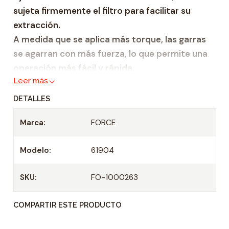
sujeta firmemente el filtro para facilitar su
a
extracción.
d
A medida que se aplica más torque, las garras
se agarran con más fuerza, lo que permite una
operación más fácil y rápida.
Leer más
Construcción de acero con acabado de cromo
satinado con 3/8" y 1/2" Sq. accionamiento y
DETALLES
también adecuado para su uso con una llave de
Marca:
FORCE
21 mm.
Medidas cuadradillo accionamiento [mm
Modelo:
61904
(pulgadas)]:10 (3/8")
Diámetro de [mm]:65
SKU:
FO-1000263
Diámetro hasta [mm]:110
COMPARTIR ESTE PRODUCTO
peso [g]:590