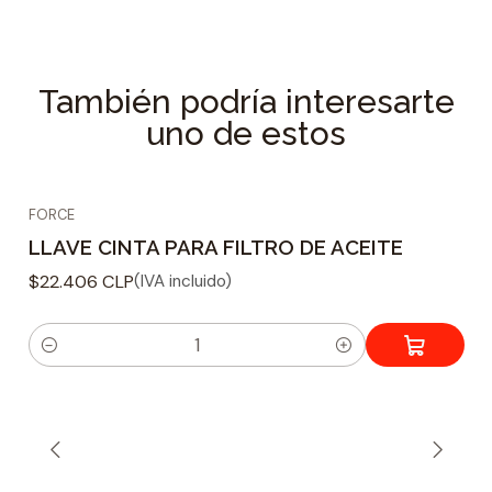
61903 (3/8" y 1/2"DR)
Especificaciones Técnicas
También podría interesarte
Tipo : Correa
uno de estos
Uso : Filtro Aceite
Material : Naylon
Medida del filtro : 300 mm
FORCE
LLAVE CINTA PARA FILTRO DE ACEITE
$22.406 CLP
(IVA incluido)
C
a
n
t
i