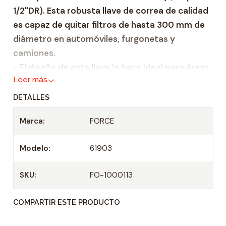
1/2"DR). Esta robusta llave de correa de calidad
a
es capaz de quitar filtros de hasta 300 mm de
d
diámetro en automóviles, furgonetas y
camiones.
- El diseño de esta llave la hace ideal para áreas
Leer más
donde el espacio libre es restringido.
- La unidad dual le permite más flexibilidad.
DETALLES
Además, la llave se puede utilizar junto con una
Marca:
FORCE
llave abierta de 13/16" (21 mm).
Especificación
Modelo:
61903
Modelo : 61903
Accionamiento : 1/2" , 3/8"
SKU:
FO-1000113
Correa de naylon: 1000 x 50 mm
COMPARTIR ESTE PRODUCTO
Contenido de la caja
1 llave para filtro de aceite de correa Force