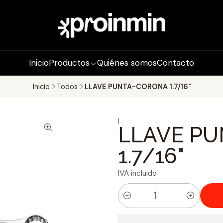
Inicio
Productos
Quiénes somos
Contacto
Inicio
Todos
LLAVE PUNTA-CORONA 1.7/16"
|
LLAVE P
1.7/16"
IVA incluido
C
a