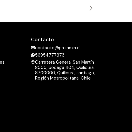
n
t
i
d
a
Contacto
d
contacto@proinmin.cl
56954777873
nes
Carretera General San Martín
8000, bodega 404, Quilicura,
o
8700000, Quilicura, santiago,
d
Región Metropolitana, Chile