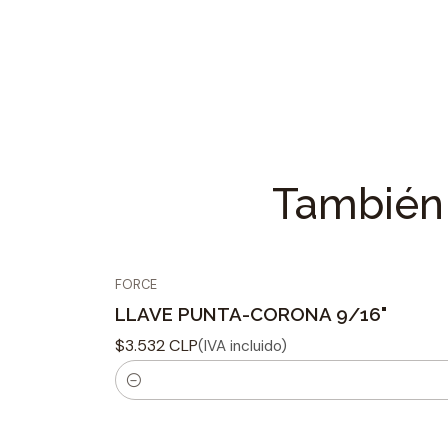
También 
FORCE
LLAVE PUNTA-CORONA 9/16"
$3.532 CLP
(IVA incluido)
C
a