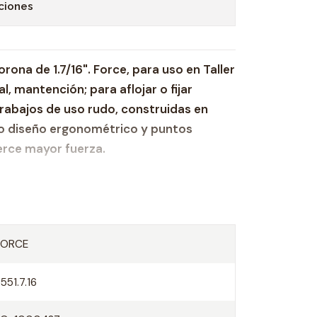
ciones
ona de 1.7/16". Force, para uso en Taller
l, mantención; para aflojar o fijar
rabajos de uso rudo, construidas en
 diseño ergonométrico y puntos
erce mayor fuerza.
ca en rango de 1.1/2" – 9/16"
ción de cromo-vanadio.
FORCE
mbos lados.
551.7.16
urabilidad