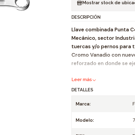
Mostrar stock de ubica
n
t
DESCRIPCIÓN
i
Llave combinada Punta Cor
d
Mecánico, sector Industria
a
tuercas y/o pernos para t
d
Cromo Vanadio con nuevo
reforzado en donde se ej
Características:
Leer más
DETALLES
Llave combinada Métri
Material de construc
Marca:
Medidas iguales en a
Largo: 435 mm
Modelo:
7
Peso: 1071 grs.
Excelente calidad y d