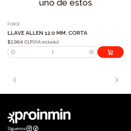
uno de estos
FORCE
LLAVE ALLEN 12.0 MM. CORTA
$2.964 CLP
(IVA incluido)
C
a
n
t
i
d
a
d
Síguenos