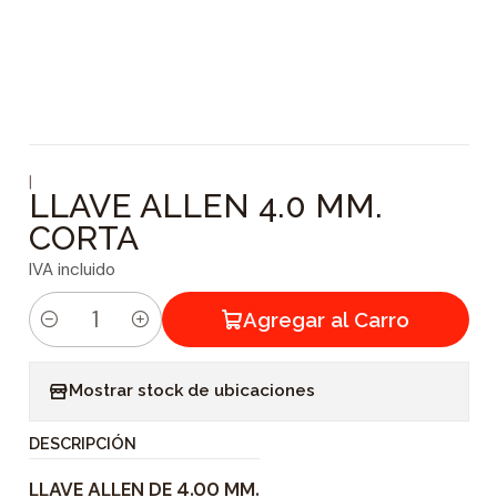
|
LLAVE ALLEN 4.0 MM.
CORTA
IVA incluido
Agregar al Carro
C
a
Mostrar stock de ubicaciones
n
t
DESCRIPCIÓN
i
LLAVE ALLEN DE 4.00 MM.
d