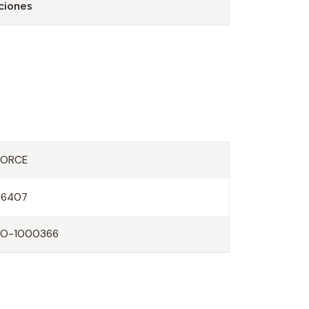
ciones
FORCE
76407
FO-1000366
O