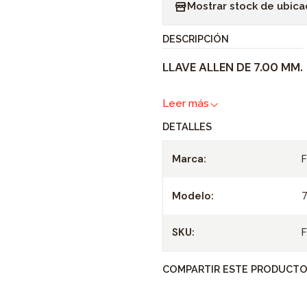
Mostrar stock de ubica
n
t
DESCRIPCIÓN
i
LLAVE ALLEN DE 7.00 MM.
d
a
Leer más
d
DETALLES
Marca:
Modelo:
SKU:
COMPARTIR ESTE PRODUCT