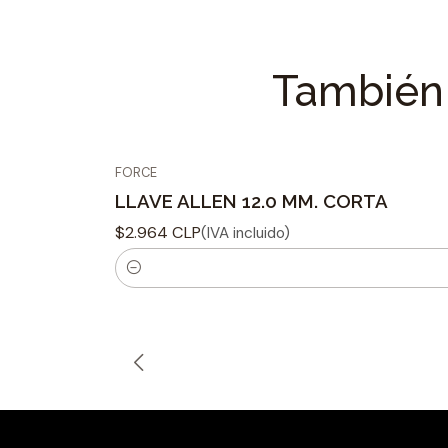
También 
FORCE
LLAVE ALLEN 12.0 MM. CORTA
$2.964 CLP
(IVA incluido)
C
a
n
t
i
d