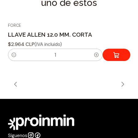
uno de estos
FORCE
LLAVE ALLEN 12.0 MM. CORTA
$2.964 CLP
(IVA incluido)
C
a
n
t
i
d
a
d
Síguenos