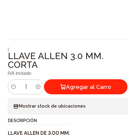
|
LLAVE ALLEN 3.0 MM.
CORTA
IVA incluido
Agregar al Carro
C
a
Mostrar stock de ubicaciones
n
t
DESCRIPCIÓN
i
LLAVE ALLEN DE 3.00 MM.
d