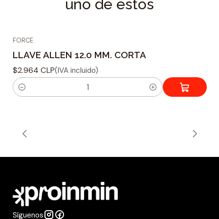
uno de estos
FORCE
LLAVE ALLEN 12.0 MM. CORTA
$2.964 CLP
(IVA incluido)
C
a
n
t
i
d
a
d
Síguenos