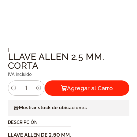
|
LLAVE ALLEN 2.5 MM.
CORTA
IVA incluido
Agregar al Carro
C
a
Mostrar stock de ubicaciones
n
t
DESCRIPCIÓN
i
LLAVE ALLEN DE 2.50 MM.
d