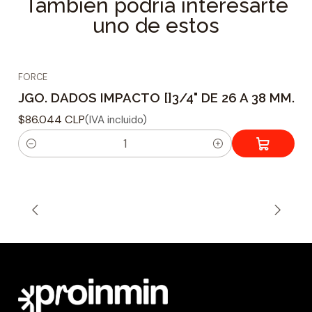
También podría interesarte
uno de estos
FORCE
JGO. DADOS IMPACTO []3/4" DE 26 A 38 MM.
$86.044 CLP
(IVA incluido)
C
a
n
t
i
d
a
d