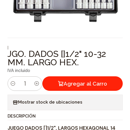
|
JGO. DADOS []1/2" 10-32
MM. LARGO HEX.
IVA incluido
Agregar al Carro
C
a
Mostrar stock de ubicaciones
n
t
DESCRIPCIÓN
i
JUEGO DADOS []1/2", LARGOS HEXAGONAL 14
d