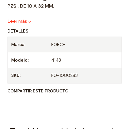
PZS., DE 10 A 32 MM.
a
d
Leer más
DETALLES
Marca:
FORCE
Modelo:
4143
SKU:
FO-1000283
COMPARTIR ESTE PRODUCTO