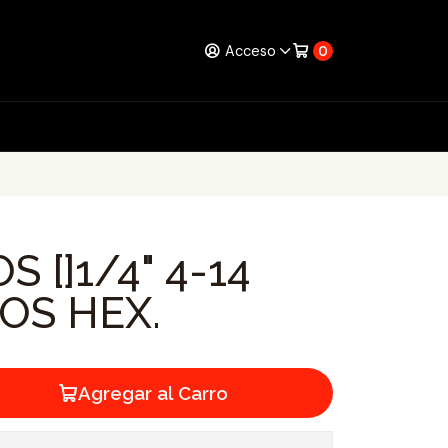
Acceso
0
 []1/4" 4-14
OS HEX.
Agregar al Carro