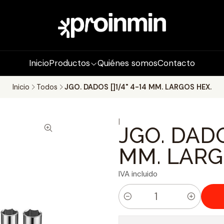
Inicio
Productos
Quiénes somos
Contacto
Inicio
Todos
JGO. DADOS []1/4" 4-14 MM. LARGOS HEX.
|
JGO. DADOS
MM. LARG
IVA incluido
C
a