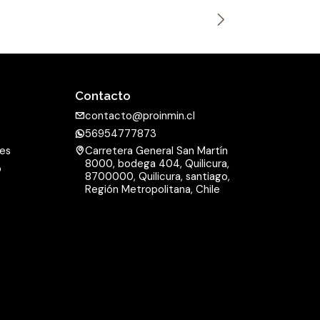
n
t
i
d
a
Contacto
d
contacto@proinmin.cl
56954777873
nes
Carretera General San Martín
8000, bodega 404, Quilicura,
o
8700000, Quilicura, santiago,
d
Región Metropolitana, Chile