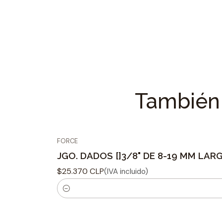
También 
FORCE
JGO. DADOS []3/8" DE 8-19 MM LAR
$25.370 CLP
(IVA incluido)
C
a