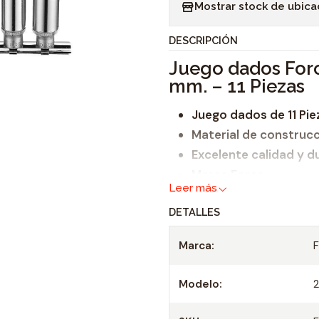
Mostrar stock de ubica
n
t
DESCRIPCIÓN
i
Juego dados Forc
d
mm. – 11 Piezas
a
d
Juego dados de 11 Pi
Material de construc
Excelente calidad y d
Marca Force
Leer más
Modelo : 21115
DETALLES
Procedencia : Taiwán
Marca:
El kit incluye:
11 Dados Hexagonal La
Modelo:
2
8 – 9 – 10 – 11 – 12 – 