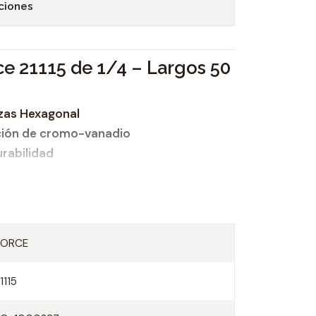
ciones
e 21115 de 1/4 – Largos 50
ezas Hexagonal
ción de cromo-vanadio
urabilidad
FORCE
rgos de 50 mm. desde Nº 4 – 5 – 6 – 7 –
1115
13 – 14 mm.