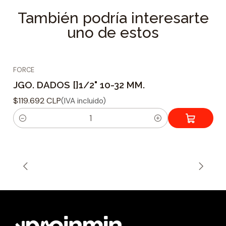
También podría interesarte
uno de estos
FORCE
JGO. DADOS []1/2" 10-32 MM.
$119.692 CLP
(IVA incluido)
C
a
n
t
i
d
a
d