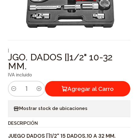
|
JGO. DADOS []1/2" 10-32
MM.
IVA incluido
Agregar al Carro
C
a
Mostrar stock de ubicaciones
n
t
DESCRIPCIÓN
i
JUEGO DADOS []1/2" 15 DADOS,10 A 32 MM.
d