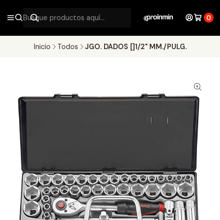
0
Inicio
Todos
JGO. DADOS []1/2" MM./PULG.