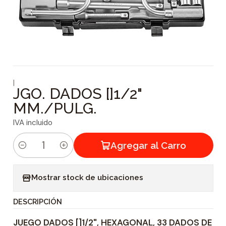
|
JGO. DADOS []1/2"
MM./PULG.
IVA incluido
Agregar al Carro
C
a
Mostrar stock de ubicaciones
n
t
DESCRIPCIÓN
i
JUEGO DADOS []1/2", HEXAGONAL, 33 DADOS DE
d