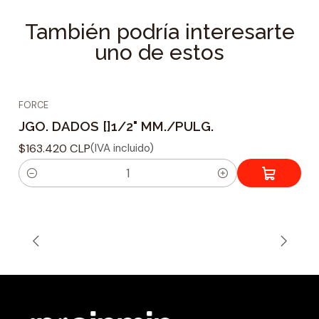
También podría interesarte
uno de estos
FORCE
JGO. DADOS []1/2" MM./PULG.
$163.420 CLP
(IVA incluido)
C
a
n
t
i
d
a