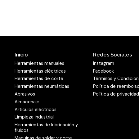
solo muestra depresiones
aspecto uniforme de la im
láminas se van desgastan
continuamente grano abras
producto abrasivo se ada
pieza. En sus productos, 
Inicio
Redes Sociales
seguridad. Las ruedas ab
Herramientas manuales
Instagram
según las directivas oSa 
Herramientas eléctricas
Facebook
europea de seguridad EN 
Herramientas de corte
Términos y Condicio
Herramientas neumáticas
Política de reembols
Amplio espectro 
Abrasivos
Política de privacida
garantizado
Almacenaje
La rueda abrasiva SM 611 
Artículos eléctricos
Limpieza industrial
ejemplo en la industria. 
Herramientas de lubricación y
las máximas exigencias, p
fluidos
cordones de soldadura o e
Maquinas de soldar y corte