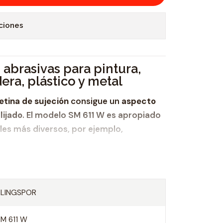
ciones
abrasivas para pintura,
era, plástico y metal
letina de sujeción
consigue un
aspecto
lijado
. El modelo SM 611 W es apropiado
ales más diversos, por ejemplo,
KLINGSPOR
SM 611 W