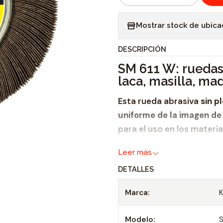
C
a
Mostrar stock de ubica
n
t
DESCRIPCIÓN
i
SM 611 W: ruedas 
d
laca, masilla, mad
a
d
Esta rueda abrasiva
sin p
uniforme de la imagen de 
para el uso en los materi
pintura,
Leer más
laca,
DETALLES
masilla,
Marca:
madera,
plástico y
Modelo:
metal
.