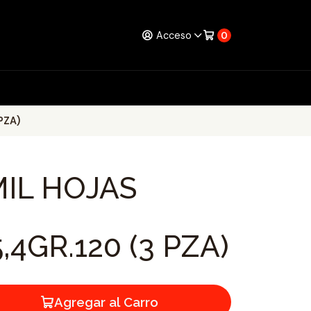
Acceso
0
PZA)
MIL HOJAS
,4GR.120 (3 PZA)
Agregar al Carro