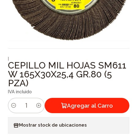
|
CEPILLO MIL HOJAS SM611
W 165X30X25,4 GR.80 (5
PZA)
IVA incluido
Agregar al Carro
C
a
Mostrar stock de ubicaciones
n
t