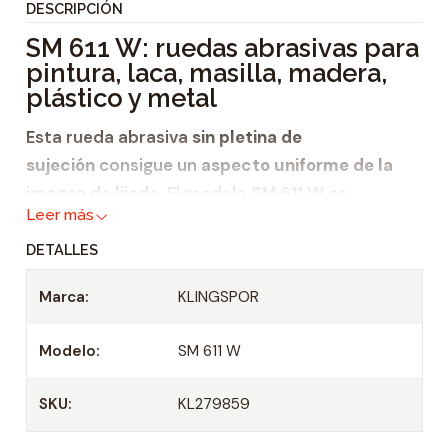
DESCRIPCIÓN
i
SM 611 W: ruedas abrasivas para
d
pintura, laca, masilla, madera,
a
plástico y metal
d
Esta rueda abrasiva
sin pletina de
sujeción
consigue un
aspecto uniforme de la
imagen de lijado
. El modelo SM 611 W es
Leer más
apropiado para el uso en los materiales más
diversos, por ejemplo,
DETALLES
pintura,
Marca:
KLINGSPOR
laca,
Modelo:
SM 611 W
masilla,
madera,
SKU:
KL279859
plástico y
metal
.