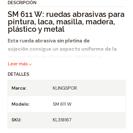
DESCRIPCIÓN
i
SM 611 W: ruedas abrasivas para
d
pintura, laca, masilla, madera,
a
plástico y metal
d
Esta rueda abrasiva
sin pletina de
sujeción
consigue un
aspecto uniforme de la
imagen de lijado
. El modelo SM 611 W es
Leer más
apropiado para el uso en los materiales más
diversos, por ejemplo,
DETALLES
pintura,
Marca:
KLINGSPOR
laca,
Modelo:
SM 611 W
masilla,
madera,
SKU:
KL318167
plástico y
metal
.