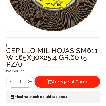
|
CEPILLO MIL HOJAS SM611
W 165X30X25,4 GR.60 (5
PZA)
IVA incluido
Agregar al Carro
C
a
Mostrar stock de ubicaciones
n
t