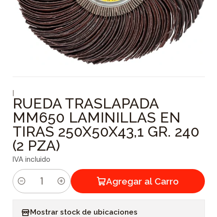
|
RUEDA TRASLAPADA
MM650 LAMINILLAS EN
TIRAS 250X50X43,1 GR. 240
(2 PZA)
IVA incluido
Agregar al Carro
C
a
Mostrar stock de ubicaciones
n