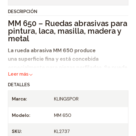
t
DESCRIPCIÓN
i
MM 650 – Ruedas abrasivas para
d
pintura, laca, masilla, madera y
a
metal
d
La rueda abrasiva MM 650 produce
una
superficie fina
y está concebida
especialmente para
piezas perfiladas
. Se puede
Leer más
utilizar en
DETALLES
pintura,
laca,
Marca:
KLINGSPOR
masilla,
Modelo:
MM 650
madera y
metal.
SKU:
KL2737