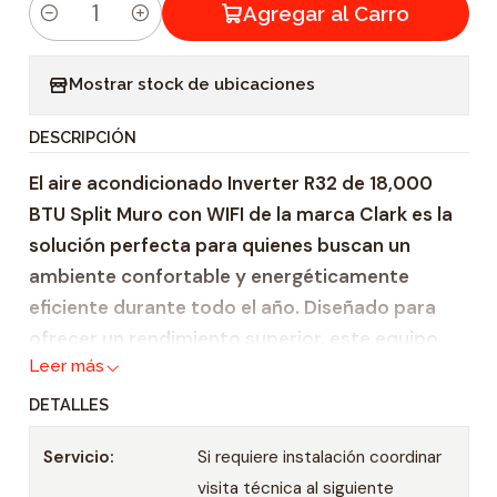
Agregar al Carro
C
a
Mostrar stock de ubicaciones
n
t
DESCRIPCIÓN
i
El aire acondicionado Inverter R32 de 18,000
d
BTU Split Muro con WIFI de la marca Clark es la
a
solución perfecta para quienes buscan un
d
ambiente confortable y energéticamente
eficiente durante todo el año. Diseñado para
ofrecer un rendimiento superior, este equipo
Leer más
utiliza la tecnología Inverter y el refrigerante
R32, lo que garantiza un funcionamiento
DETALLES
eficiente y respetuoso con el medio ambiente.
Servicio:
Si requiere instalación coordinar
Características Principales:
visita técnica al siguiente