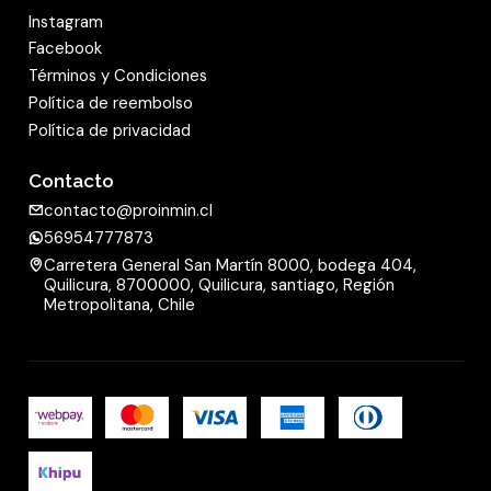
Instagram
Beneficio: Comodidad y simplicidad en el ajuste
Facebook
de las configuraciones.
Términos y Condiciones
Política de reembolso
Diseño Elegante:
Política de privacidad
Descripción: Estilo moderno y compacto que se
Contacto
integra perfectamente en cualquier decoración
contacto@proinmin.cl
interior.
56954777873
Carretera General San Martín 8000, bodega 404,
Beneficio: Aporta un toque estético además de
Quilicura, 8700000, Quilicura, santiago, Región
funcionalidad.
Metropolitana, Chile
Filtro de Aire Lavable:
Descripción: Filtro de fácil acceso y limpieza.
Beneficio: Mantiene el aire limpio y reduce los
costos de mantenimiento.