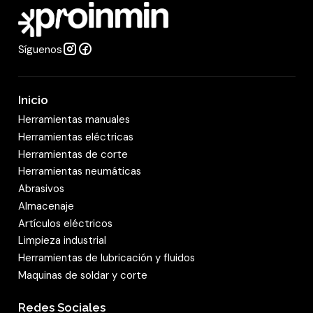
d
programación de encendido/apagado y
monitoreo del consumo energético, todo desde
Síguenos
tu smartphone.
Modos de Operación:
Inicio
Descripción: Incluye modos de enfriamiento,
Herramientas manuales
Herramientas eléctricas
calefacción, deshumidificación, ventilación y
Herramientas de corte
modo automático.
Herramientas neumáticas
Abrasivos
Beneficio: Versatilidad para adaptarse a
Almacenaje
cualquier necesidad de climatización.
Artículos eléctricos
Limpieza industrial
Control Remoto:
Herramientas de lubricación y fluidos
Maquinas de soldar y corte
Descripción: Control remoto con pantalla LCD
para un manejo fácil y preciso.
Redes Sociales