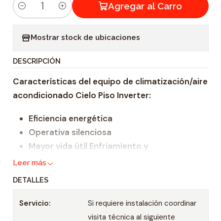
Agregar al Carro
C
a
Mostrar stock de ubicaciones
n
t
DESCRIPCIÓN
i
Características del equipo de climatización/aire
d
acondicionado Cielo Piso Inverter:
a
d
Eficiencia energética
Operativa silenciosa
Mayor vida útil Enfriamiento y
calentamiento más rápido
Leer más
Mayor precisión de temperatura que los
DETALLES
equipos convencionales.
Refrigerante ecológico
Servicio:
Si requiere instalación coordinar
Inicio automático: En el caso de que la
visita técnica al siguiente