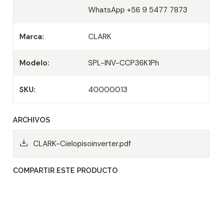
fuente de alimentación se corte
WhatsApp +56 9 5477 7873
inesperadamente, permite volver a la
configuración previamente seleccionada
Marca:
CLARK
Descongelado Inteligente: con
microprocesador que asegura condiciones
Modelo:
SPL-INV-CCP36K1Ph
efectivas de calefacción
SKU:
40000013
control remoto
ARCHIVOS
CLARK-Cielopisoinverter.pdf
COMPARTIR ESTE PRODUCTO