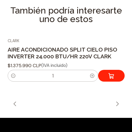
También podría interesarte
uno de estos
CLARK
AIRE ACONDICIONADO SPLIT CIELO PISO
INVERTER 24.000 BTU/HR 220V CLARK
$1.375.990 CLP
(IVA incluido)
C
a
n
t
i
d
a