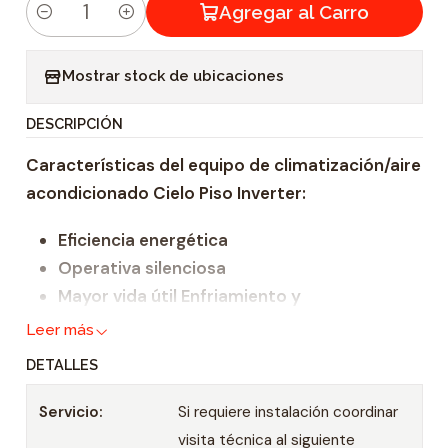
Agregar al Carro
C
a
Mostrar stock de ubicaciones
n
t
DESCRIPCIÓN
i
Características del equipo de climatización/aire
d
acondicionado Cielo Piso Inverter:
a
d
Eficiencia energética
Operativa silenciosa
Mayor vida útil Enfriamiento y
calentamiento más rápido
Leer más
Mayor precisión de temperatura que los
DETALLES
equipos convencionales.
Refrigerante ecológico
Servicio:
Si requiere instalación coordinar
Inicio automático: En el caso de que la
visita técnica al siguiente