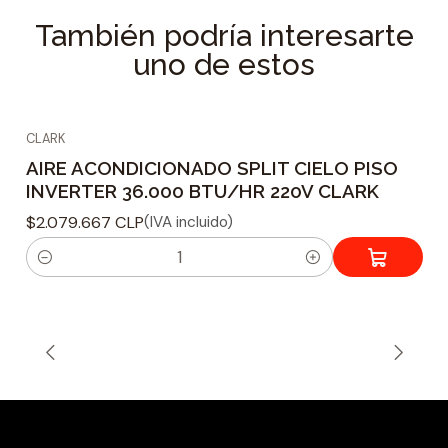
También podría interesarte
uno de estos
CLARK
AIRE ACONDICIONADO SPLIT CIELO PISO
INVERTER 36.000 BTU/HR 220V CLARK
$2.079.667 CLP
(IVA incluido)
C
a
n
t
i
d
a