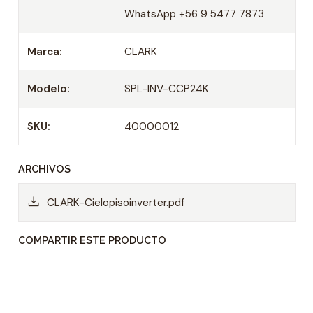
fuente de alimentación se corte
WhatsApp +56 9 5477 7873
inesperadamente, permite volver a la
configuración previamente seleccionada
Marca:
CLARK
Descongelado Inteligente: con
microprocesador que asegura condiciones
Modelo:
SPL-INV-CCP24K
efectivas de calefacción
SKU:
40000012
control remoto
ARCHIVOS
CLARK-Cielopisoinverter.pdf
COMPARTIR ESTE PRODUCTO