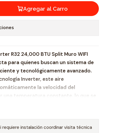
Agregar al Carro
ciones
erter R32 24,000 BTU Split Muro WIFI
ecta para quienes buscan un sistema de
ficiente y tecnológicamente avanzado.
nología Inverter, este aire
omáticamente la velocidad del
 una temperatura constante, lo que se
ificativo de energía y una mayor
es:
i requiere instalación coordinar visita técnica