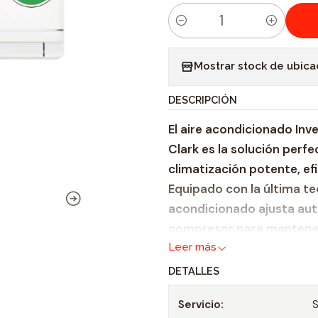
C
a
Mostrar stock de ubica
n
t
DESCRIPCIÓN
i
El aire acondicionado Inv
d
Clark es la solución perf
a
climatización potente, e
d
Equipado con la última tec
acondicionado ajusta aut
compresor para mantener
Leer más
traduce en un ahorro sign
durabilidad del equipo.
DETALLES
Características Principal
Servicio:
S