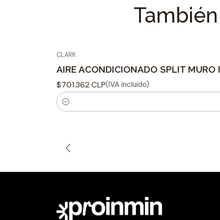
También 
CLARK
AIRE ACONDICIONADO SPLIT MURO I
$701.362 CLP
(IVA incluido)
C
a
n
t
i
d
a
d