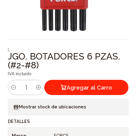
|
JGO. BOTADORES 6 PZAS.
(#2-#8)
IVA incluido
Agregar al Carro
C
a
Mostrar stock de ubicaciones
n
t
DETALLES
i
d
Marca:
FORCE