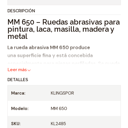
t
DESCRIPCIÓN
i
MM 650 – Ruedas abrasivas para
d
pintura, laca, masilla, madera y
a
metal
d
La rueda abrasiva MM 650 produce
una
superficie fina
y está concebida
especialmente para
piezas perfiladas
. Se puede
Leer más
utilizar en
DETALLES
pintura,
laca,
Marca:
KLINGSPOR
masilla,
Modelo:
MM 650
madera y
metal.
SKU:
KL2485