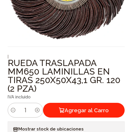
|
RUEDA TRASLAPADA
MM650 LAMINILLAS EN
TIRAS 250X50X43,1 GR. 120
(2 PZA)
IVA incluido
Agregar al Carro
C
a
Mostrar stock de ubicaciones
n