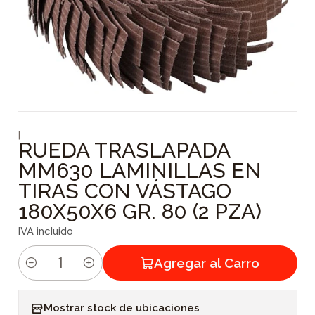
|
RUEDA TRASLAPADA
MM630 LAMINILLAS EN
TIRAS CON VÁSTAGO
180X50X6 GR. 80 (2 PZA)
IVA incluido
Agregar al Carro
C
a
Mostrar stock de ubicaciones
n