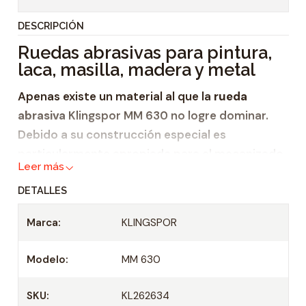
t
DESCRIPCIÓN
i
Ruedas abrasivas para pintura,
d
laca, masilla, madera y metal
a
d
Apenas existe un material al que la
rueda
abrasiva
Klingspor MM 630 no logre dominar.
Debido a su construcción especial es
particularmente apropiada para el mecanizado
Leer más
de
piezas fuertemente perfiladas
. Esta rueda
DETALLES
de lijado se utiliza en
Marca:
KLINGSPOR
pintura,
laca,
Modelo:
MM 630
masilla,
madera,
SKU:
KL262634
metal y