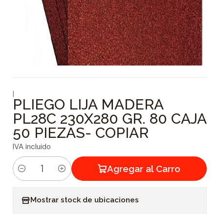
|
PLIEGO LIJA MADERA
PL28C 230X280 GR. 80 CAJA
50 PIEZAS- COPIAR
IVA incluido
Agregar al Carro
C
a
Mostrar stock de ubicaciones
n
t