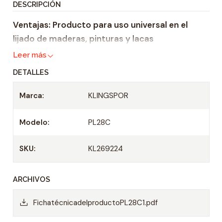
DESCRIPCIÓN
i
Ventajas: Producto para uso universal en el
d
lijado de maderas, pinturas y lacas
a
d
Leer más
DETALLES
Marca:
KLINGSPOR
Modelo:
PL28C
SKU:
KL269224
ARCHIVOS
FichatécnicadelproductoPL28C1.pdf