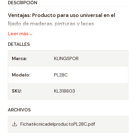
DESCRIPCIÓN
i
Ventajas: Producto para uso universal en el
d
lijado de maderas, pinturas y lacas
a
d
Leer más
DETALLES
Marca:
KLINGSPOR
Modelo:
PL28C
SKU:
KL318603
ARCHIVOS
FichatécnicadelproductoPL28C.pdf