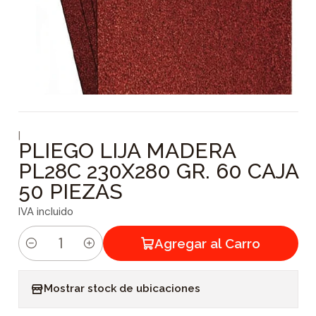
|
PLIEGO LIJA MADERA
PL28C 230X280 GR. 60 CAJA
50 PIEZAS
IVA incluido
Agregar al Carro
C
a
Mostrar stock de ubicaciones
n
t