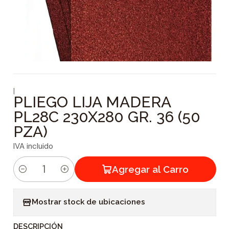
|
PLIEGO LIJA MADERA
PL28C 230X280 GR. 36 (50
PZA)
IVA incluido
Agregar al Carro
C
a
Mostrar stock de ubicaciones
n
t
DESCRIPCIÓN