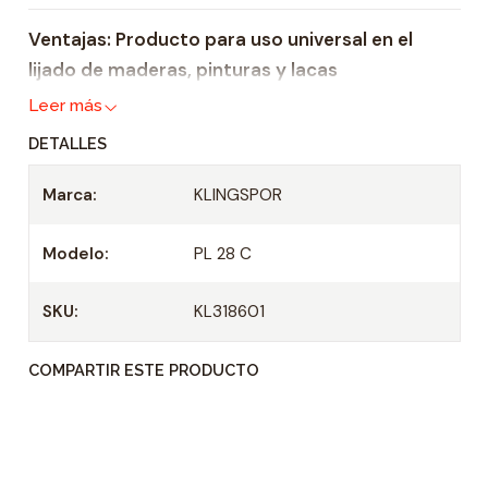
i
Ventajas: Producto para uso universal en el
d
lijado de maderas, pinturas y lacas
a
d
Leer más
DETALLES
Marca:
KLINGSPOR
Modelo:
PL 28 C
SKU:
KL318601
COMPARTIR ESTE PRODUCTO