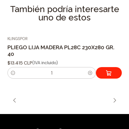
También podría interesarte
uno de estos
KLINGSPOR
PLIEGO LIJA MADERA PL28C 230X280 GR.
40
$13.415 CLP
(IVA incluido)
C
a
n
t
i
d
a