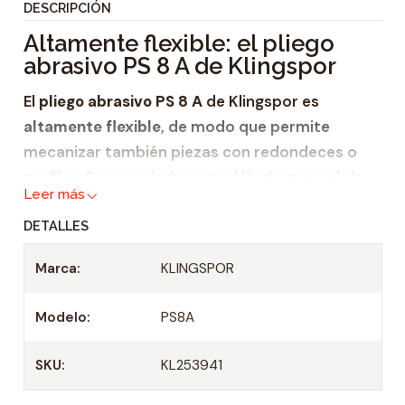
DESCRIPCIÓN
i
Altamente flexible: el pliego
d
abrasivo PS 8 A de Klingspor
a
d
El
pliego abrasivo PS 8 A
de Klingspor es
altamente flexible
, de modo que permite
mecanizar también piezas con redondeces o
perfiles. Es apropiado para el
lijado manual
de
Leer más
plástico,
DETALLES
laca
, - pintura y -masilla.
Marca:
KLINGSPOR
Este
pliego abrasivo
se puede utilizar para el
lijado en húmedo y en seco. Está disponible,
Modelo:
PS8A
sobre todo, en granulometrías medias a finas.
SKU:
KL253941
Óptimo para el lijado manual: el
soporte flexible de papel A