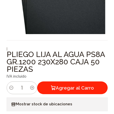
|
PLIEGO LIJA AL AGUA PS8A
GR.1200 230X280 CAJA 50
PIEZAS
IVA incluido
Agregar al Carro
C
a
Mostrar stock de ubicaciones
n
t