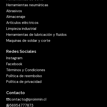
Klingspor aplica en todos sus productos
Herramientas neumáticas
abrasivos un barniz de acabado de resina
Abrasivos
sintética. Al igual que todos los tipos de grano
Almacenaje
abrasivo utilizados por Klingspor, este se
Artículos eléctricos
fabrica con procedimientos sintéticos, por lo
Limpieza industrial
cual posee siempre las mismas características
Herramientas de lubricación y fluidos
positivas. Por este motivo, los productos
Maquinas de soldar y corte
abrasivos de la marca Klingspor son idóneos
Redes Sociales
incluso para la fabricación en serie y las
Instagram
aplicaciones en la industria.
Facebook
Términos y Condiciones
mostrar menos
Política de reembolso
Política de privacidad
Contacto
contacto@proinmin.cl
56954777873