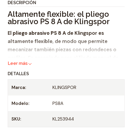
DESCRIPCIÓN
i
Altamente flexible: el pliego
d
abrasivo PS 8 A de Klingspor
a
d
El
pliego abrasivo PS 8 A
de Klingspor es
altamente flexible
, de modo que permite
mecanizar también piezas con redondeces o
perfiles. Es apropiado para el
lijado manual
de
Leer más
plástico,
DETALLES
laca
, - pintura y -masilla.
Marca:
KLINGSPOR
Este
pliego abrasivo
se puede utilizar para el
lijado en húmedo y en seco. Está disponible,
Modelo:
PS8A
sobre todo, en granulometrías medias a finas.
SKU:
KL253944
Óptimo para el lijado manual: el
soporte flexible de papel A